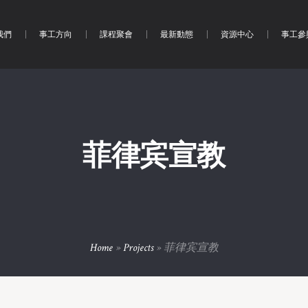
我們
事工方向
課程聚會
最新動態
資源中心
事工參
菲律宾宣教
Home
»
Projects
»
菲律宾宣教