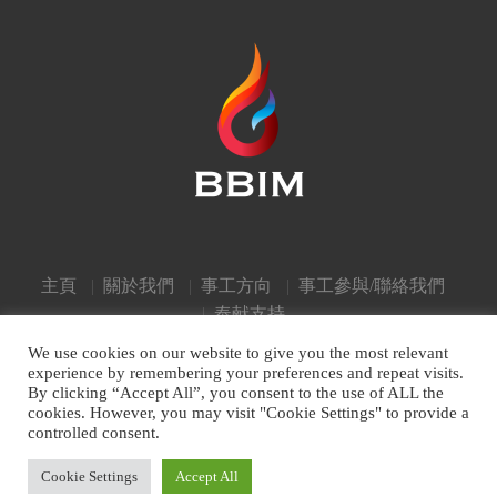
主頁
關於我們
事工方向
事工參與/聯絡我們
奉献支持
We use cookies on our website to give you the most relevant
experience by remembering your preferences and repeat visits.
By clicking “Accept All”, you consent to the use of ALL the
cookies. However, you may visit "Cookie Settings" to provide a
我們是屬基督教的非盈利的慈善機構 澳洲公司注冊號碼
controlled consent.
（ABN）69 759 380 654. © 2022 BURNING BUSH
Cookie Settings
Accept All
INTERNATIONAL MISSION（AUSTRALIA）INC.