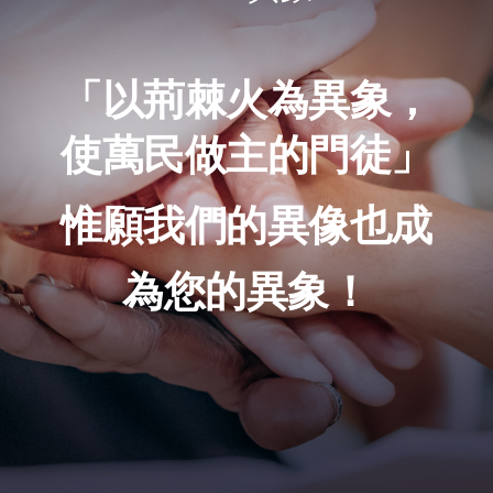
「以荊棘⽕為異象，
使萬⺠做主的⾨徒」
惟願我們的異像也成
為您的異象！