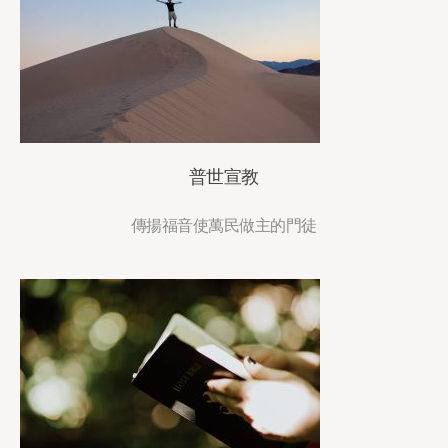
普世宣教
傳揚福音使萬民做主的門徒