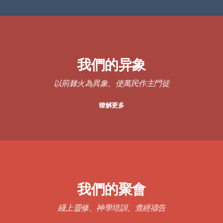
我們的
异象
以荊棘火為異象、使萬民作主門徒
瞭解更多
我們的聚會
綫上靈修、神學培訓、查經禱告