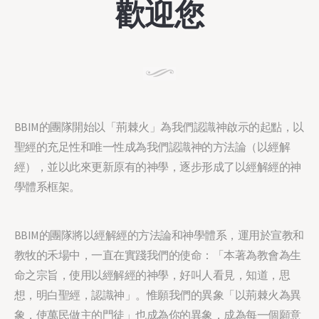
歡迎您
BBIM的團隊開始以「荊棘⽕」為我們認識神啟⽰的起點，以
聖經的充⾜性和唯⼀性成為我們認識神的⽅法論（以經解
經），並以此來更新原有的神學，逐步形成了以經解經的神
學體系框架。
BBIM的團隊將以經解經的⽅法論和神學體系，運⽤於宣教和
教牧的⽲場中，⼀直在實踐我們的使命：「本著為教會為⽣
命之宗旨，使⽤以經解經的神學，好叫⼈看⾒，知道，思
想，明⽩聖經，認識神」。惟願我們的異象「以荊棘⽕為異
象，使萬⺠做主的⾨徒」也成為你的異象，成為每⼀個願意