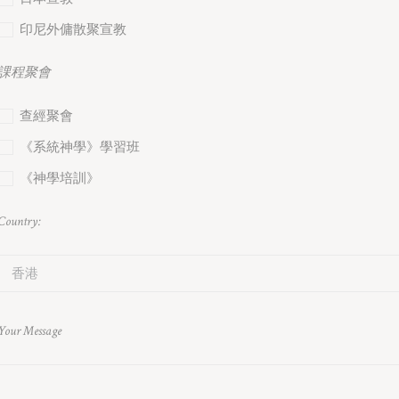
印尼外傭散聚宣教
課程聚會
查經聚會
《系統神學》學習班
《神學培訓》
Country:
Your Message