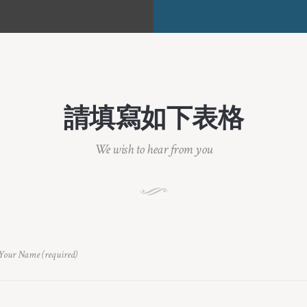
請填寫如下表格
We wish to hear from you
Your Name (required)