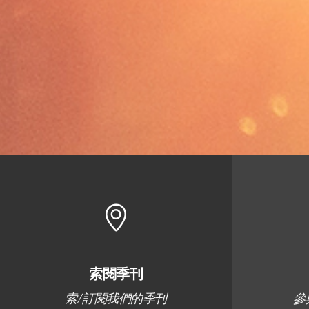
索閱季刊
索/訂閱我們的季刊
參